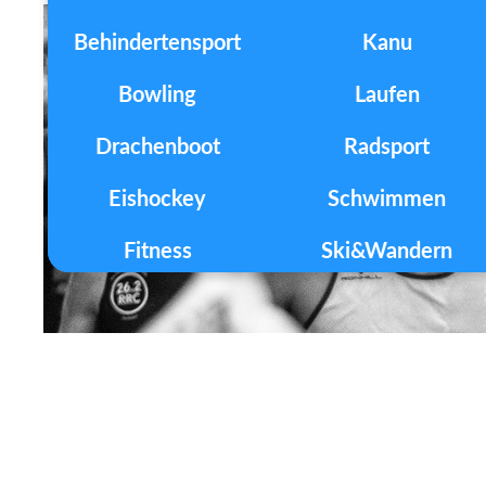
Behindertensport
Kanu
Bowling
Laufen
Drachenboot
Radsport
Eishockey
Schwimmen
Fitness
Ski&Wandern