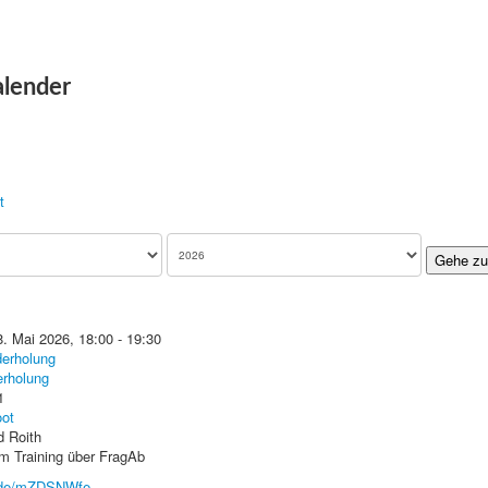
alender
t
Gehe zu
. Mai 2026, 18:00 - 19:30
derholung
rholung
1
ot
d Roith
 Training über FragAb
b.de/mZDSNWfe