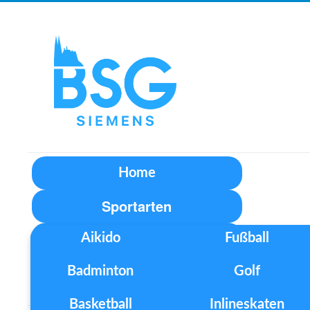
Home
Sportarten
Aikido
Fußball
Unser Verein
Badminton
Golf
Aktuelles
Basketball
Inlineskaten