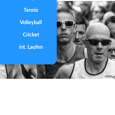
Tennis
Volleyball
Cricket
int. Laufen