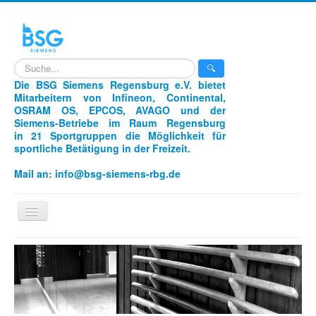
search
🔍
Die BSG Siemens Regensburg e.V. bietet
Mitarbeitern von Infineon, Continental,
OSRAM OS, EPCOS, AVAGO und der
Siemens-Betriebe im Raum Regensburg
in 21 Sportgruppen die Möglichkeit für
sportliche Betätigung in der Freizeit.
Mail an:
info@bsg-siemens-rbg.de
Navigation
an/aus
Home
Sportarten
Unser Verein
Aikido
Laufen