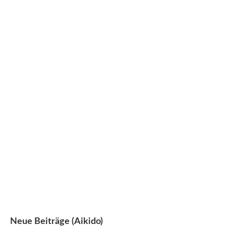
Aktuelles
Badminton
Radsport
Basketball
Schwimmen
Behindertensport
Ski&Wandern
Bowling
Squash
Drachenboot
Stockschießen
Eishockey
Tanzsport
Fitness
Tennis
Fußball
Volleyball
Golf
Cricket
Inlineskaten
int. Laufen
Neue Beiträge (Aikido)