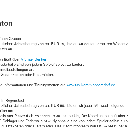
nton
inton-Gruppe
tzlichen Jahresbeitrag von ca. EUR 75,- bieten wir derzeit 2 mal pro Woche 
iten an.
on läuft über
Michael Benkert
.
ederbälle sind von jedem Spieler selbst zu kaufen.
mmelbestellungen an.
 Zusatzkosten oder Platzmieten.
lle Informationen und Trainingszeiten auf
www.tsv-karethlappersdorf.de
 in Regenstauf:
tzlichen Jahresbeitrag von ca. EUR 90,- bieten wir jeden Mittwoch folgende
iten an:
weils vier Plätze á 2h zwischen 18.30 - 20.30 Uhr, Die Koordination läuft über 
chläger und Federbälle bzw. Nylonbälle sind von jedem Spieler selbst zu or
n Zusatzkosten oder Platzmieten. Das Badmintonteam von OSRAM-OS hat au