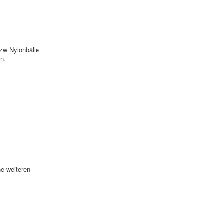
bzw Nylonbälle
n.
ne weiteren