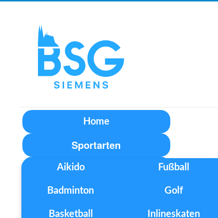
Home
Sportarten
Aikido
Fußball
Unser Verein
Badminton
Golf
Aktuelles
Basketball
Inlineskaten