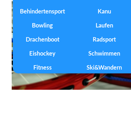
Behindertensport
Kanu
Bowling
Laufen
Drachenboot
Radsport
Eishockey
Schwimmen
Fitness
Ski&Wandern