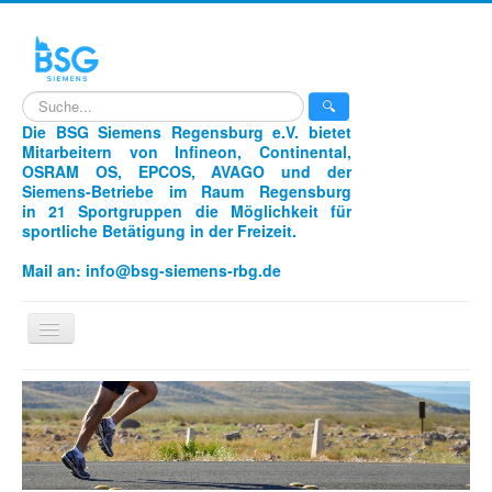
search
🔍
Die BSG Siemens Regensburg e.V. bietet
Mitarbeitern von Infineon, Continental,
OSRAM OS, EPCOS, AVAGO und der
Siemens-Betriebe im Raum Regensburg
in 21 Sportgruppen die Möglichkeit für
sportliche Betätigung in der Freizeit.
Mail an:
info@bsg-siemens-rbg.de
Navigation
an/aus
Home
Sportarten
Unser Verein
Aikido
Laufen