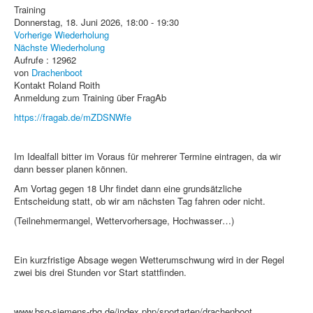
Training
Donnerstag, 18. Juni 2026, 18:00 - 19:30
Vorherige Wiederholung
Nächste Wiederholung
Aufrufe
: 12962
von
Drachenboot
Kontakt
Roland Roith
Anmeldung zum Training über FragAb
https://fragab.de/mZDSNWfe
Im Idealfall bitter im Voraus für mehrerer Termine eintragen, da wir
dann besser planen können.
Am Vortag gegen 18 Uhr findet dann eine grundsätzliche
Entscheidung statt, ob wir am nächsten Tag fahren oder nicht.
(Teilnehmermangel, Wettervorhersage, Hochwasser…)
Ein kurzfristige Absage wegen Wetterumschwung wird in der Regel
zwei bis drei Stunden vor Start stattfinden.
www.bsg-siemens-rbg.de/index.php/sportarten/drachenboot