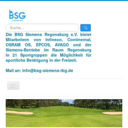
search
🔍
Die BSG Siemens Regensburg e.V. bietet
Mitarbeitern von Infineon, Continental,
OSRAM OS, EPCOS, AVAGO und der
Siemens-Betriebe im Raum Regensburg
in 21 Sportgruppen die Möglichkeit für
sportliche Betätigung in der Freizeit.
Mail an:
info@bsg-siemens-rbg.de
Navigation
an/aus
Home
Sportarten
Unser Verein
Aikido
Laufen