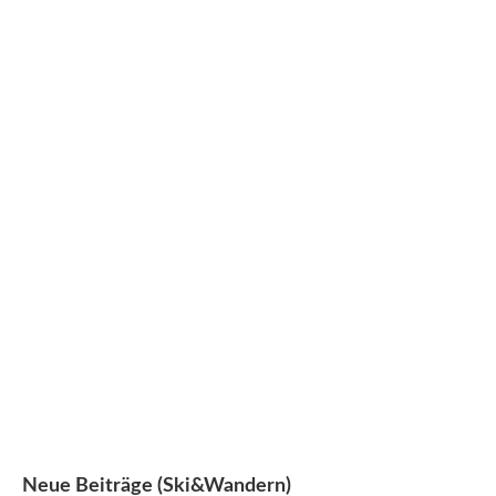
Aktuelles
Badminton
Radsport
Basketball
Schwimmen
Behindertensport
Ski&Wandern
Bowling
Squash
Drachenboot
Stockschießen
Eishockey
Tanzsport
Fitness
Tennis
Fußball
Volleyball
Golf
Cricket
Inlineskaten
int. Laufen
Neue Beiträge (Ski&Wandern)